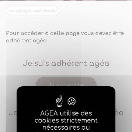
avantages adhérents
Pour accéder à cette page vous devez être
adhérent agéa.
Je suis adhérent agéa
Je m'identifie
Je ne suis pas adhérent agéa
AGEA utilise des
cookies strictement
nécessaires au