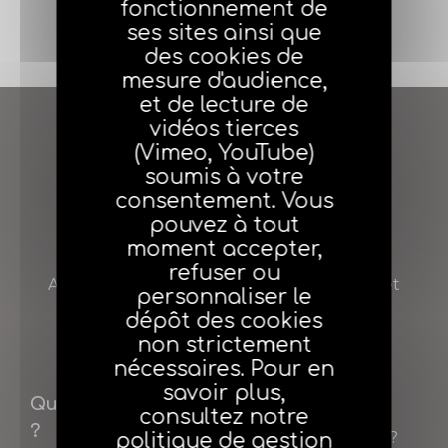
fonctionnement de
J'adhère
ses sites ainsi que
des cookies de
mesure d'audience,
et de lecture de
vidéos tierces
(Vimeo, YouTube)
soumis à votre
consentement. Vous
pouvez à tout
moment accepter,
AGEA
refuser ou
Agent général d’assurance Entreprendre et
personnaliser le
Assurer
dépôt des cookies
non strictement
nécessaires. Pour en
savoir plus,
Qui sommes-nous
Adhérer
consultez notre
?
Pourquoi adhérer ?
politique de gestion