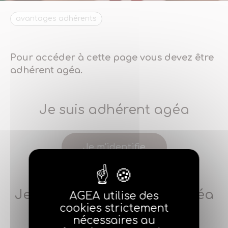
avantages adhérents
Pour accéder à cette page vous devez être
adhérent agéa.
Je suis adhérent agéa
Je m'identifie
Je ne suis pas adhérent agéa
AGEA utilise des
cookies strictement
nécessaires au