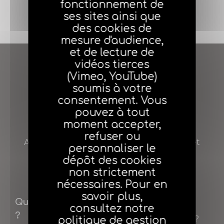
fonctionnement de
J'adhère
ses sites ainsi que
des cookies de
mesure d'audience,
et de lecture de
vidéos tierces
(Vimeo, YouTube)
soumis à votre
consentement. Vous
pouvez à tout
moment accepter,
AGEA
refuser ou
Agent général d’assurance Entreprendre et
personnaliser le
Assurer
dépôt des cookies
non strictement
nécessaires. Pour en
savoir plus,
Qui sommes-nous
Adhérer
consultez notre
?
Pourquoi adhérer ?
politique de gestion