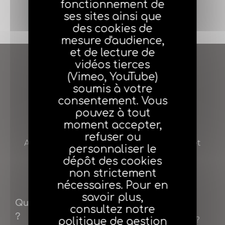
fonctionnement de
J'adhère
ses sites ainsi que
des cookies de
mesure d'audience,
et de lecture de
vidéos tierces
(Vimeo, YouTube)
soumis à votre
consentement. Vous
pouvez à tout
moment accepter,
AGEA
refuser ou
Agent général d’assurance Entreprendre et
personnaliser le
Assurer
dépôt des cookies
non strictement
nécessaires. Pour en
savoir plus,
Qui sommes-nous
Adhérer
consultez notre
?
Pourquoi adhérer ?
politique de gestion