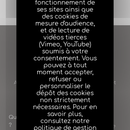
fonctionnement de
J'adhère
ses sites ainsi que
des cookies de
mesure d'audience,
et de lecture de
vidéos tierces
(Vimeo, YouTube)
soumis à votre
consentement. Vous
pouvez à tout
moment accepter,
AGEA
refuser ou
Agent général d’assurance Entreprendre et
personnaliser le
Assurer
dépôt des cookies
non strictement
nécessaires. Pour en
savoir plus,
Qui sommes-nous
Adhérer
consultez notre
?
Pourquoi adhérer ?
politique de gestion