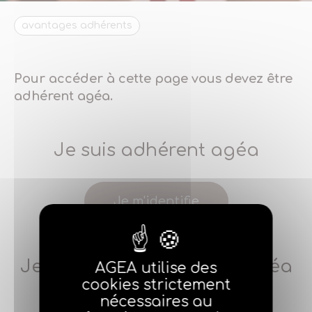
avantages adhérents
Pour accéder à cette page vous devez être
adhérent agéa.
Je suis adhérent agéa
Je m'identifie
Je ne suis pas adhérent agéa
AGEA utilise des
cookies strictement
nécessaires au