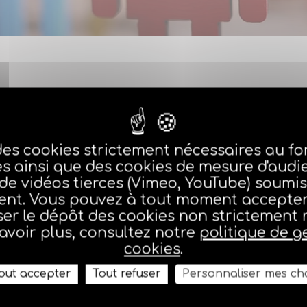
e page vous devez être adhérent agéa.
des cookies strictement nécessaires au 
Je suis adhérent agéa
es ainsi que des cookies de mesure d'audi
 de vidéos tierces (Vimeo, YouTube) soumis
nt. Vous pouvez à tout moment accepter,
er le dépôt des cookies non strictement 
Je m'identifie
avoir plus, consultez notre
politique de g
cookies
.
out accepter
Tout refuser
Personnaliser mes ch
Je ne suis pas adhérent agé