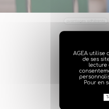
avantages adhérents
Pour accéder à cett
AGEA utilise 
de ses sit
lecture
consenteme
personnalis
Pour en s
T