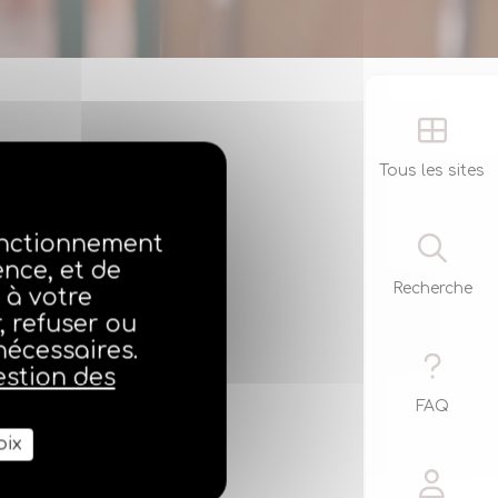
Tous les sites
fonctionnement
ence, et de
Recherche
 à votre
 refuser ou
nécessaires.
estion des
FAQ
oix
a