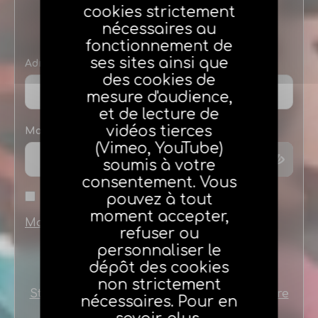
Connexion
cookies strictement
nécessaires au
fonctionnement de
ses sites ainsi que
Adresse e-mail
des cookies de
mesure d'audience,
et de lecture de
vidéos tierces
Mot de passe
(Vimeo, YouTube)
soumis à votre
consentement. Vous
pouvez à tout
Se souvenir de moi
moment accepter,
Mot de passe oublié
refuser ou
personnaliser le
dépôt des cookies
non strictement
Stagiaires ou nouveaux agents créez votre
nécessaires. Pour en
compte en cliquant ici