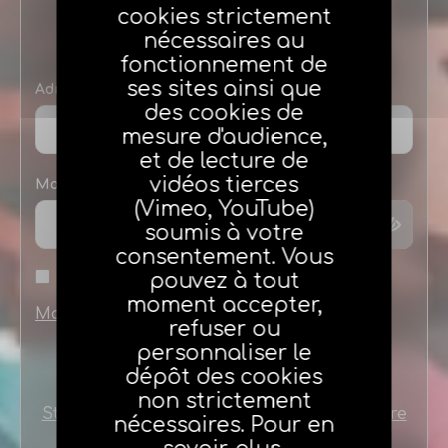
Connexion
cookies strictement
nécessaires au
fonctionnement de
ses sites ainsi que
Adresse e-mail
des cookies de
mesure d'audience,
et de lecture de
vidéos tierces
Mot de passe
(Vimeo, YouTube)
soumis à votre
consentement. Vous
pouvez à tout
Se souvenir de moi
moment accepter,
Mot de passe oublié
refuser ou
personnaliser le
dépôt des cookies
non strictement
Stagiaires ou nouveaux agents créez votre
nécessaires. Pour en
compte en cliquant ici