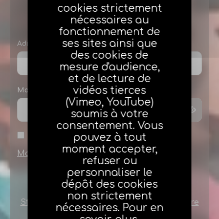
Connexion
cookies strictement
nécessaires au
fonctionnement de
ses sites ainsi que
Adresse e-mail
des cookies de
mesure d'audience,
et de lecture de
vidéos tierces
Mot de passe
(Vimeo, YouTube)
soumis à votre
consentement. Vous
pouvez à tout
Se souvenir de moi
moment accepter,
Mot de passe oublié
refuser ou
personnaliser le
dépôt des cookies
non strictement
Stagiaires ou nouveaux agents créez votre
nécessaires. Pour en
compte en cliquant ici