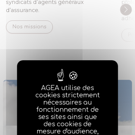
syndicats d’agents généraux
prof
d’assurance.
d’as
adhér
Nos missions
Po
AGEA utilise des
cookies strictement
nécessaires au
fonctionnement de
ses sites ainsi que
des cookies de
mesure d'audience,