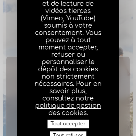
et de lecture de
vidéos tierces
(Vimeo, YouTube)
soumis à votre
consentement. Vous
pouvez à tout
moment accepter,
refuser ou
personnaliser le
dépôt des cookies
12 500
non strictement
nécessaires. Pour en
agents généraux d’assurance
savoir plus,
consultez notre
politique de gestion
des cookies
.
8 %
Tout accepter
Tout refuser