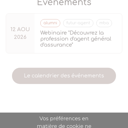
Évènements
alumni
futur-agent
mba
12 AOU
Webinaire "Découvrez la
2026
profession d'agent général
d'assurance"
Le calendrier des événements
Vos préférences en
matière de cookie ne