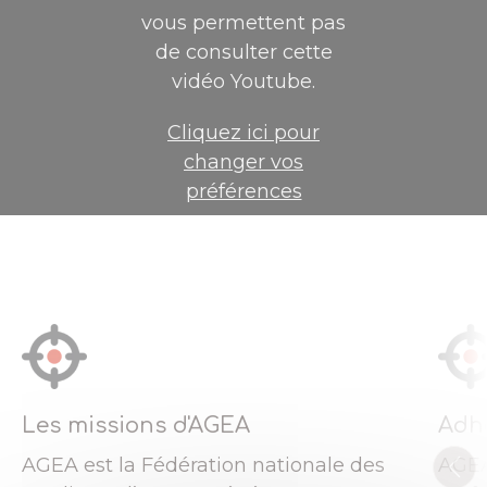
vous permettent pas
de consulter cette
vidéo Youtube.
Cliquez ici pour
changer vos
préférences
Les missions d'AGEA
Adh
AGEA est la Fédération nationale des
AGEA