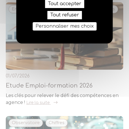
Tout accepter
Enquête
Formation
Ressources humaines
Tout refuser
Personnaliser mes choix
01/07/2026
Etude Emploi-formation 2026
Les clés pour relever le défi des compétences en
agence !
Lire la suite
Observatoire
Chiffres