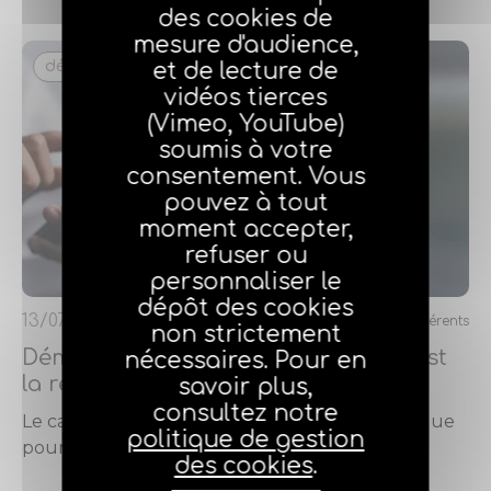
des cookies de
mesure d'audience,
démarchage
et de lecture de
vidéos tierces
(Vimeo, YouTube)
soumis à votre
consentement. Vous
pouvez à tout
moment accepter,
refuser ou
personnaliser le
dépôt des cookies
13/07/2026
Réservé aux adhérents
non strictement
Démarchage téléphonique : où en est
nécessaires. Pour en
la réforme ?
savoir plus,
consultez notre
Le cadre juridique du démarchage téléphonique
politique de gestion
poursuit son évolution.
Lire la suite
des cookies
.