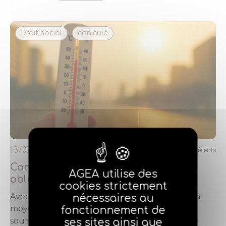
Droit social
canicule
13/07/2026
Réservé aux adhérents
Canicule et fortes chaleurs : quelles
AGEA utilise des
obligations pour vos agences ?
cookies strictement
Avec 7 959 agences employeuses comptant en
nécessaires au
moyenne 3,6 salariés, les agents généraux sont
fonctionnement de
soumis à une obligation généra…
ses sites ainsi que
Lire la suite