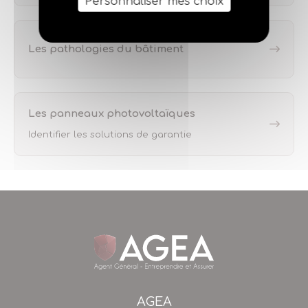
Personnaliser mes choix
Les pathologies du bâtiment
Les panneaux photovoltaïques
Identifier les solutions de garantie
AGEA