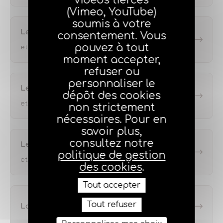
vidéos tierces
(Vimeo, YouTube)
soumis à votre
Les cultures céréalières
consentement. Vous
pouvez à tout
et les risques climatiques liés
moment accepter,
refuser ou
personnaliser le
Les élevages
dépôt des cookies
et les risques climatiques liés
non strictement
nécessaires. Pour en
savoir plus,
consultez notre
Les cultures fruitières
politique de gestion
et les risques climatiques liés
des cookies
.
Tout accepter
Tout refuser
La multirisque viticole