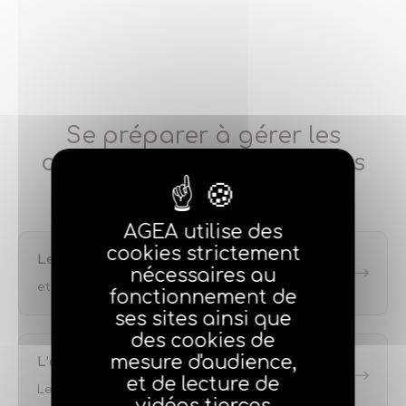
Se préparer à gérer les
conséquences des sinistres
climatiques
AGEA utilise des
cookies strictement
Les différents risques climat…
nécessaires au
et le régime des catastrophes naturelles
fonctionnement de
ses sites ainsi que
des cookies de
mesure d'audience,
L’assurance des risques clima…
et de lecture de
Les évolutions des garanties