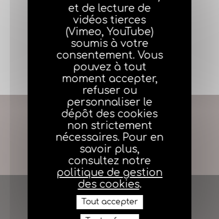
et de lecture de
vidéos tierces
(Vimeo, YouTube)
Accéder au service
soumis à votre
consentement. Vous
pouvez à tout
moment accepter,
refuser ou
personnaliser le
dépôt des cookies
Précédent
non strictement
nécessaires. Pour en
savoir plus,
Suivant
consultez notre
politique de gestion
des cookies
.
Tout accepter