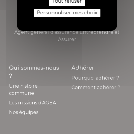
Tout refuser
Personnaliser mes choix
AGEA
Agent général d’assurance Entreprendre et
Assurer
Qui sommes-nous
Adhérer
?
Pourquoi adhérer ?
Une histoire
Comment adhérer ?
commune
Les missions d'AGEA
Nos équipes