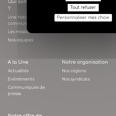
Qui sommes-nous
Adhérer
Tout refuser
?
Pourquoi adhérer ?
Une histoire
Personnaliser mes choix
Comment adhérer ?
commune
Les missions d'AGEA
Nos équipes
A la Une
Notre organisation
Actualités
Nos régions
Evénéments
Nos syndicats
Communiqués de
presse
Notre offre de