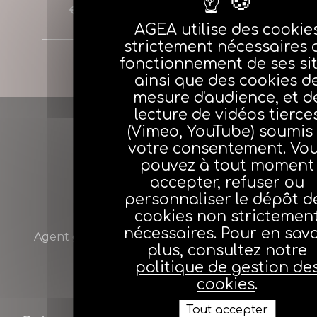
Evènement précédent
AGEA utilise des cookie
strictement nécessaires 
fonctionnement de ses si
Evènement suivant
ainsi que des cookies d
mesure d'audience, et d
lecture de vidéos tierce
(Vimeo, YouTube) soumis
votre consentement. Vo
pouvez à tout moment
accepter, refuser ou
personnaliser le dépôt d
AGEA
cookies non strictemen
nécessaires. Pour en savo
Agent général d’assurance Entreprendre et
plus, consultez notre
Assurer
politique de gestion de
cookies
.
Tout accepter