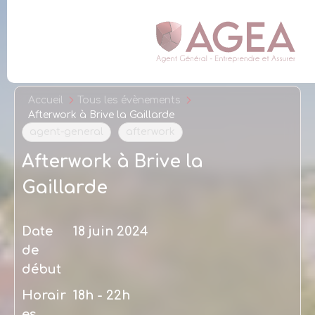
Panneau de gestion des cookies
Accueil
Tous les évènements
Afterwork à Brive la Gaillarde
agent-general
afterwork
Afterwork à Brive la
Gaillarde
Date
18 juin 2024
de
début
Horair
18h - 22h
es