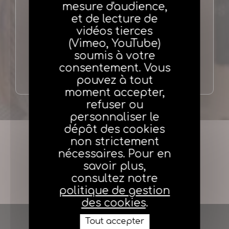
mesure d'audience,
et de lecture de
01 70 98 48 22
vidéos tierces
(Vimeo, YouTube)
soumis à votre
kabitine.basse@agea.fr
consentement. Vous
pouvez à tout
moment accepter,
refuser ou
personnaliser le
dépôt des cookies
Evènement précédent
non strictement
nécessaires. Pour en
savoir plus,
consultez notre
Evènement suivant
politique de gestion
des cookies
.
Tout accepter