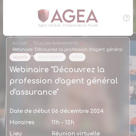
Panneau de gestion des cookies
Accueil
Tous les évènements
Webinaire "Découvrez la profession d'agent général
d'assurance"
alumni
futur-agent
mba
Webinaire "Découvrez la
profession d'agent général
d'assurance"
Date de début
06 décembre 2024
Horaires
11h - 12h
Lieu
Réunion virtuelle