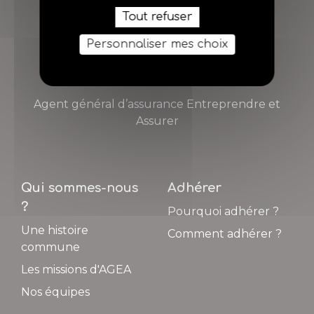
Tout refuser
Personnaliser mes choix
AGEA
Agent général d’assurance Entreprendre et
Assurer
Qui sommes-nous
Adhérer
?
Pourquoi adhérer ?
Une histoire
Comment adhérer ?
commune
Les missions d'AGEA
Nos équipes