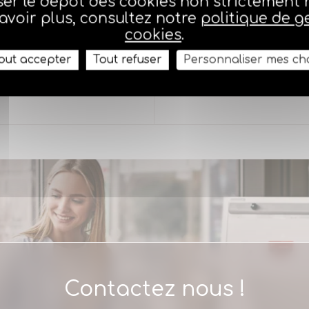
er le dépôt des cookies non strictement 
avoir plus, consultez notre
politique de g
cookies
.
tiers en France
agents généraux sont 
out accepter
Tout refuser
Personnaliser mes ch
Contactez nous !