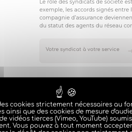
Le rôle des syndicats de société est
exemple, les accords signés entre l
compagnie d’assurance deviennent
du statut des agents du réseau co
Votre syndicat à votre service
Les chiffres clés AGTION
des cookies strictement nécessaires au 
es ainsi que des cookies de mesure d'audi
 de vidéos tierces (Vimeo, YouTube) soumis
nt. Vous pouvez à tout moment accepter,