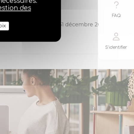
nécessaires.
estion des
212
FAQ
adhérents à Agtion au 31 décembre 2024
oix
S'identifier