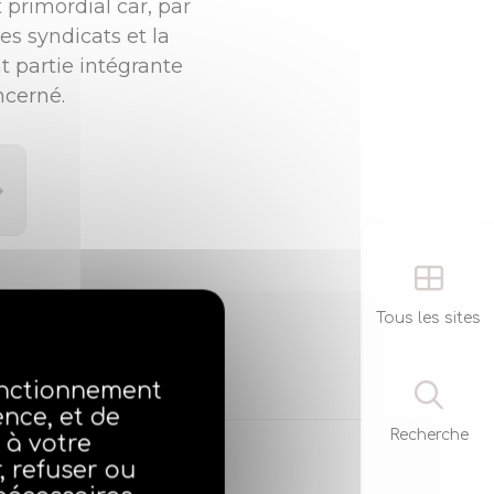
 primordial car, par
es syndicats et la
 partie intégrante
ncerné.
Tous les sites
fonctionnement
ence, et de
Recherche
 à votre
 refuser ou