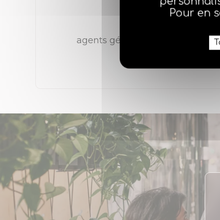
personnalis
Pour en s
265
agents généraux Mutuelle de Poi
T