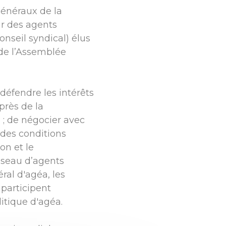
généraux de la
par des agents
nseil syndical) élus
 de l’Assemblée
 défendre les intérêts
près de la
; de négocier avec
 des conditions
ion et le
seau d’agents
al d'agéa, les
 participent
litique d'agéa.