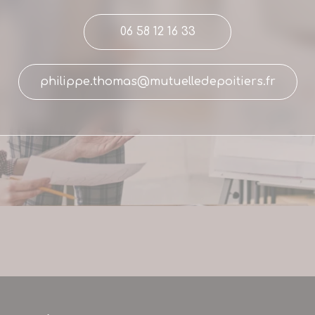
06 58 12 16 33
philippe.thomas@mutuelledepoitiers.fr